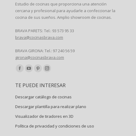
Estudio de cocinas que proporciona una atención
cercana y profesional para ayudarle a confeccionar la
cocina de sus sueños. Amplio showroom de cocinas.
BRAVA PARETS: Tel.: 93 573 95 33
brava@cocinasbrava.com
BRAVA GIRONA: Tel.: 97 240 56 59
girona@cocinasbrava.com
Encuéntranos en:
Facebook
YouTube
Pinterest
Instagram
page
page
page
page
TE PUEDE INTERESAR
opens
opens
opens
opens
in
in
in
in
Descargar catálogo de cocinas
new
new
new
new
Descargar plantilla para realizar plano
window
window
window
window
Visualizador de tiradores en 3D
Política de privacidad y condiciones de uso