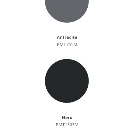
Antracite
PMT761M
Nero
PMT1303M