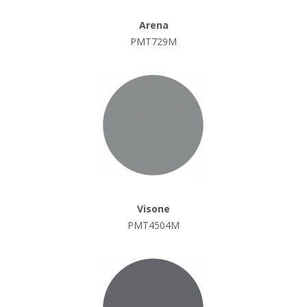
Arena
PMT729M
Visone
PMT4504M