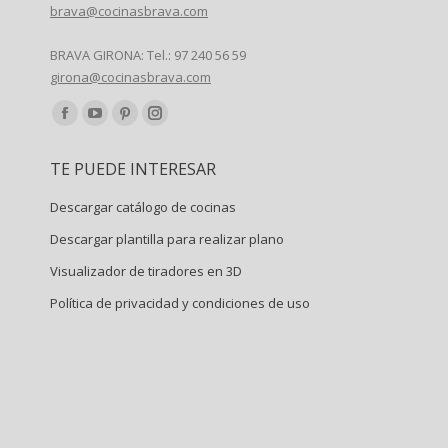
brava@cocinasbrava.com
BRAVA GIRONA: Tel.: 97 240 56 59
girona@cocinasbrava.com
Encuéntranos en:
Facebook
YouTube
Pinterest
Instagram
page
page
page
page
TE PUEDE INTERESAR
opens
opens
opens
opens
in
in
in
in
Descargar catálogo de cocinas
new
new
new
new
Descargar plantilla para realizar plano
window
window
window
window
Visualizador de tiradores en 3D
Política de privacidad y condiciones de uso