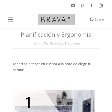
YouTube
Pinterest
Facebook
Inst
page
page
page
page
Buscar
Buscar:
opens
opens
opens
open
in
in
in
in
Planificación y Ergonomía
new
new
new
new
Estás aquí:
window
window
window
wind
Inicio
Planificación y Ergonomía
Aspectos a tener en cuenta a la hora de elegir tu
cocina: