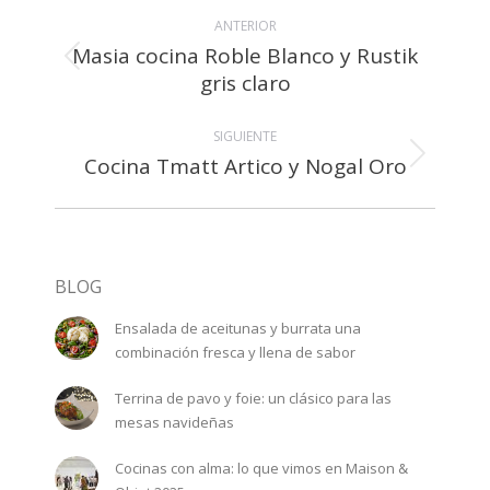
Navegación
ANTERIOR
entre
Masia cocina Roble Blanco y Rustik
álbumes
Álbum
gris claro
anterior:
SIGUIENTE
Cocina Tmatt Artico y Nogal Oro
Álbum
siguiente:
BLOG
Ensalada de aceitunas y burrata una
combinación fresca y llena de sabor
Terrina de pavo y foie: un clásico para las
mesas navideñas
Cocinas con alma: lo que vimos en Maison &