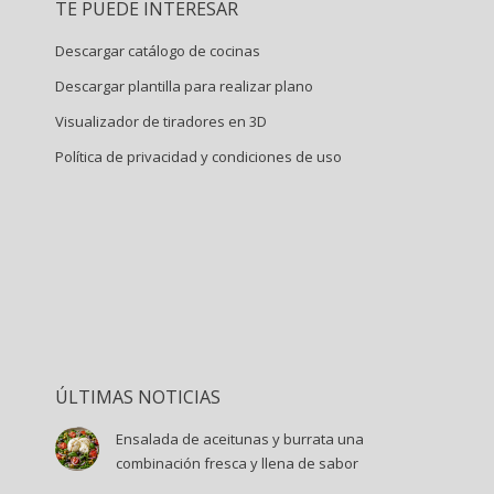
TE PUEDE INTERESAR
opens
opens
opens
opens
in
in
in
in
Descargar catálogo de cocinas
new
new
new
new
Descargar plantilla para realizar plano
window
window
window
window
Visualizador de tiradores en 3D
Política de privacidad y condiciones de uso
ÚLTIMAS NOTICIAS
Ensalada de aceitunas y burrata una
combinación fresca y llena de sabor