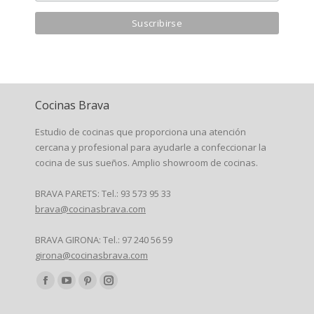
Cocinas Brava
Estudio de cocinas que proporciona una atención
cercana y profesional para ayudarle a confeccionar la
cocina de sus sueños. Amplio showroom de cocinas.
BRAVA PARETS: Tel.: 93 573 95 33
brava@cocinasbrava.com
BRAVA GIRONA: Tel.: 97 240 56 59
girona@cocinasbrava.com
Encuéntranos en:
Facebook
YouTube
Pinterest
Instagram
page
page
page
page