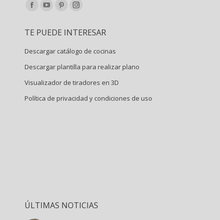
Encuéntranos en:
Facebook
YouTube
Pinterest
Instagram
page
page
page
page
TE PUEDE INTERESAR
opens
opens
opens
opens
in
in
in
in
Descargar catálogo de cocinas
new
new
new
new
Descargar plantilla para realizar plano
window
window
window
window
Visualizador de tiradores en 3D
Política de privacidad y condiciones de uso
ÚLTIMAS NOTICIAS