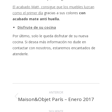
El acabado Matt, consigue que los muebles luzcan
como el primer día
gracias a sus colores
con
acabado mate anti huella.
Disfrute de su cocina
Por último, solo le queda disfrutar de su nueva
cocina. Si desea más información no dude en
contactar con nosotros, estaremos encantados de
atenderle.
Navegación
ANTERIOR
entre
Maison&Objet París – Enero 2017
Publicación
publicaciones
anterior:
SIGUIENTE