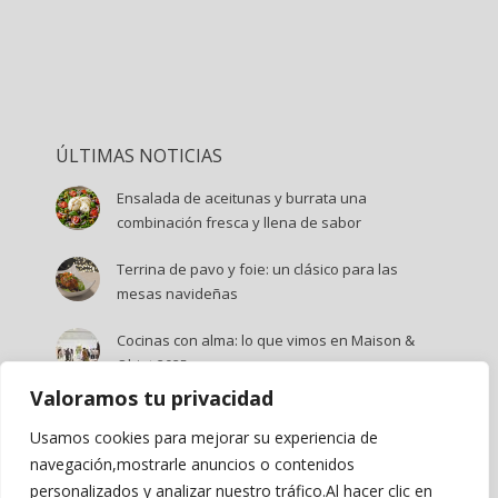
ÚLTIMAS NOTICIAS
Ensalada de aceitunas y burrata una
combinación fresca y llena de sabor
Terrina de pavo y foie: un clásico para las
mesas navideñas
Cocinas con alma: lo que vimos en Maison &
Objet 2025
Valoramos tu privacidad
Mousse de mango y menta: el postre del
verano
Usamos cookies para mejorar su experiencia de
navegación,mostrarle anuncios o contenidos
Maison & Objet 2025: Tendencias que marcarán
personalizados y analizar nuestro tráfico.Al hacer clic en