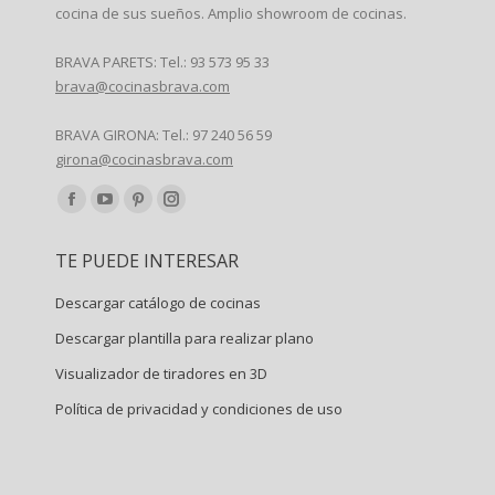
cocina de sus sueños. Amplio showroom de cocinas.
BRAVA PARETS: Tel.: 93 573 95 33
brava@cocinasbrava.com
BRAVA GIRONA: Tel.: 97 240 56 59
girona@cocinasbrava.com
Encuéntranos en:
Facebook
YouTube
Pinterest
Instagram
page
page
page
page
TE PUEDE INTERESAR
opens
opens
opens
opens
in
in
in
in
Descargar catálogo de cocinas
new
new
new
new
Descargar plantilla para realizar plano
window
window
window
window
Visualizador de tiradores en 3D
Política de privacidad y condiciones de uso