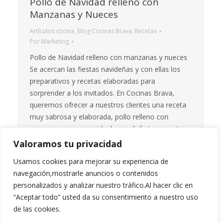
Pollo de Navidad relleno con
Manzanas y Nueces
Artículos cocina
,
Blog Cocinas Brava
,
Recetas
Por
Marketing
Pollo de Navidad relleno con manzanas y nueces
Se acercan las fiestas navideñas y con ellas los
preparativos y recetas elaboradas para
sorprender a los invitados. En Cocinas Brava,
queremos ofrecer a nuestros clientes una receta
muy sabrosa y elaborada, pollo relleno con
manzanas y nueces, ideal para disfrutar en estas
fiestas. Ingredientes: Para el…
Valoramos tu privacidad
Usamos cookies para mejorar su experiencia de
navegación,mostrarle anuncios o contenidos
personalizados y analizar nuestro tráfico.Al hacer clic en
1
2
3
4
5
…
16
→
“Aceptar todo” usted da su consentimiento a nuestro uso
de las cookies.